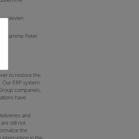
sa olevien
ohtajaltamme Peter
er to restore the
3. Our ERP system
r Group companies,
rations have
deliveries and
re still not
normalize the
interruption in the