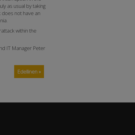
uly as usual by taking
k does not have an
nia.
ttack within the
 and IT Manager Peter
Edellinen »