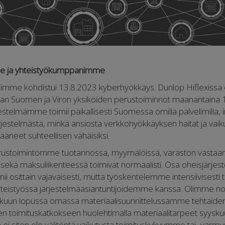
e ja yhteistyökumppanimme
imme kohdistui 13.8.2023 kyberhyökkäys. Dunlop Hiflexissa
aan Suomen ja Viron yksiköiden perustoiminnot maanantaina 
stelmämme toimii paikallisesti Suomessa omilla palvelimilla, i
rjestelmästä, minkä ansiosta verkkohyökkäyksen haitat ja vaik
äneet suhteellisen vähäisiksi.
 perustoimintomme tuotannossa, myymälöissä, varaston vastaa
 sekä maksuliikenteessä toimivat normaalisti. Osa oheisjärje
mii osittain vajavaisesti, mutta työskentelemme intensiivisesti 
hteistyössä järjestelmäasiantuntijoidemme kanssa. Olimme no
äkuun lopussa omassa materiaalisuunnittelussamme tehtaide
n toimituskatkokseen huolehtimalla materiaalitarpeet syyskuu
 ei siten ole välitöntä vaikutusta toimituskykyymme tai -va