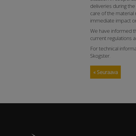
deliveries during the
care of the material
immediate impact on o
We have informed th
current regulations 
For technical inform
Skogster.
« Seuraava