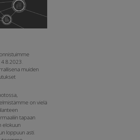
 onnistuimme
14.8.2023.
rrallisena muiden
utukset
notossa,
stelmistämme on vielä
tilanteen
rmaaliin tapaan
n elokuun
n loppuun asti.
rmuuteemme