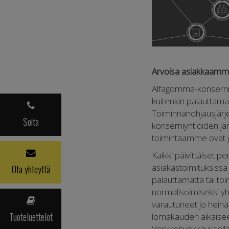
Arvoisa asiakkaamm
Alfagomma-konserni
kuitenkin palauttam
Toiminnanohjausjärje
Soita
konserniyhtiöiden jä
toimintaamme ovat jä
Kaikki päivittäiset
Ota yhteyttä
asiakastoimituksissa
palauttamatta tai toi
normalisoimiseksi y
varautuneet jo hein
Tuoteluettelot
lomakauden aikaisee
Verkkohyökkäyksellä