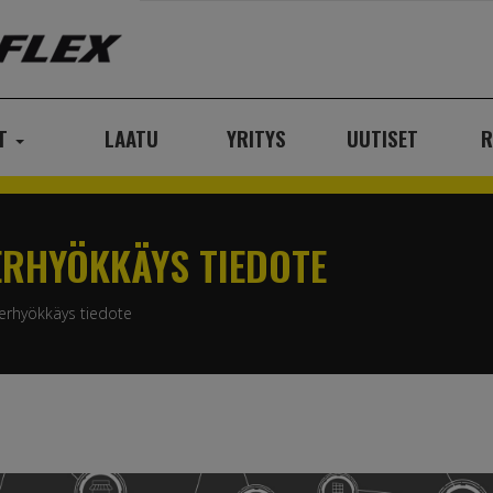
AT
LAATU
YRITYS
UUTISET
R
ERHYÖKKÄYS TIEDOTE
berhyökkäys tiedote