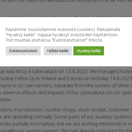
a.
 kyberhyökkäyksestä tietosuojavaltuutetun toimistoa voimas
ikojen puitteissa.
Käytämme sivustollamme evästeitä (cookies). Klikkaamalla
ttyviä teknisiä lisätietoja saa tarvittaessa materiaali- ja IT-j
“Hyväksy kaikki” -nappia hyväksyt evästeiden käyttämisen.
Voit muuttaa asetuksia "Evästeasetukset" linkistä.
________________________________
Evästeasetukset
Hylkää kaikki
Hyväksy kaikki
 partners
 was hit by a cyberattack on 13.8.2023. We managed howev
 Dunlop Hiflex Oy in Finland and Estonia on Monday 14.8.202
Finland on its own servers, separate from the system of othe
e adverse effects and impacts of the cyberattack on our ope
minor.
unctions in production, counter shops, stock receipt, customer 
 are operating normally. Some parts of our auxiliary systems a
erate partially incomplete, but we are working intensively to 
tion with our system experts. We had already prepared for the 