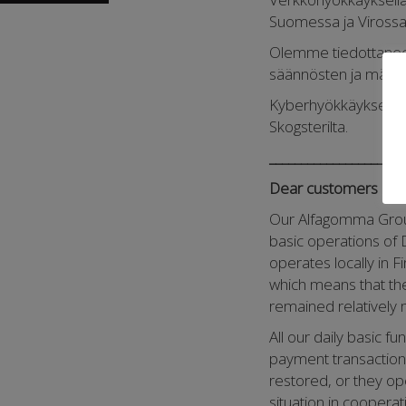
Suomessa ja Viross
Olemme tiedottaneet
säännösten ja määräa
Kyberhyökkäykseen lii
Skogsterilta.
_____________________
Dear customers and
Our Alfagomma Group
basic operations of
operates locally in 
which means that th
remained relatively 
All our daily basic f
payment transactions
restored, or they op
situation in coopera