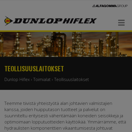
Navigaatio
TEOLLISUUSLAITOKSET
Dunlop Hiflex
›
Toimialat
›
Teollisuuslaitokset
Teemme tiivistä yhteistyötä alan johtavien valmistajien
kanssa, joiden huipputason tuotteet ja palvelut on
suunniteltu erityisesti vähentämään koneiden seisokkeja ja
optimoimaan lopputuotteiden käyttöikää. Ymmärrämme, että
hydraulisten komponenttien vikaantumisesta johtuvat