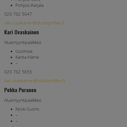
Pohjois-Karjala
020 762 5647
niko.luukkanen@dunlophiflex.fi
Kari Ovaskainen
Aluemyyntipäällikkö
Uusimaa
Kanta-Häme
–
020 762 5655
kari.ovaskainen@dunlophiflex.fi
Pekka Puranen
Aluemyyntipäällikkö
Keski-Suomi
–
–