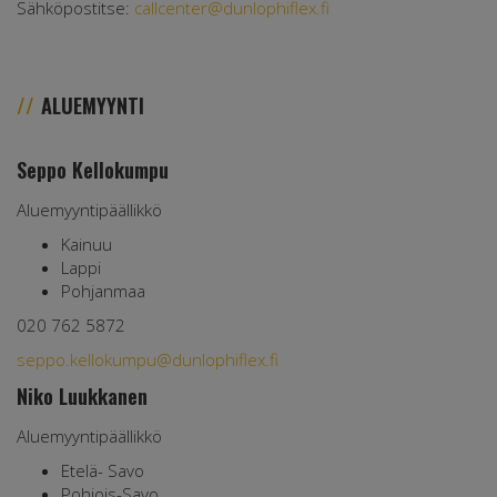
Sähköpostitse:
callcenter@dunlophiflex.fi
ALUEMYYNTI
Seppo Kellokumpu
Aluemyyntipäällikkö
Kainuu
Lappi
Pohjanmaa
020 762 5872
seppo.kellokumpu@dunlophiflex.fi
Niko Luukkanen
Aluemyyntipäällikkö
Etelä- Savo
Pohjois-Savo