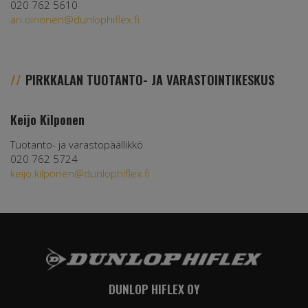
020 762 5610
ari.oinonen@dunlophiflex.fi
PIRKKALAN TUOTANTO- JA VARASTOINTIKESKUS
Keijo Kilponen
Tuotanto- ja varastopäällikkö
020 762 5724
keijo.kilponen@dunlophiflex.fi
DUNLOP HIFLEX OY