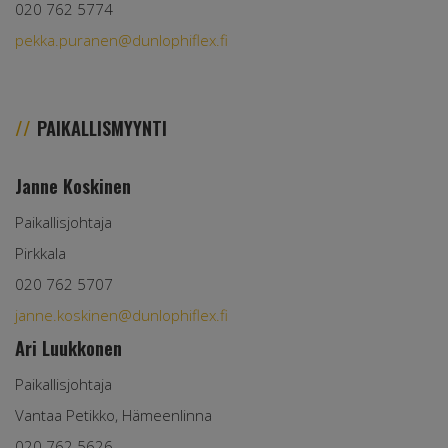
020 762 5774
pekka.puranen@dunlophiflex.fi
PAIKALLISMYYNTI
Janne Koskinen
Paikallisjohtaja
Pirkkala
020 762 5707
janne.koskinen@dunlophiflex.fi
Ari Luukkonen
Paikallisjohtaja
Vantaa Petikko, Hämeenlinna
020 762 5626