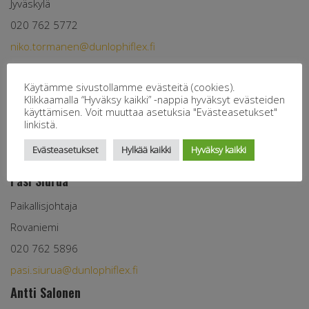
Jyväskylä
020 762 5772
niko.tormanen@dunlophiflex.fi
Pekka Hannonen
Käytämme sivustollamme evästeitä (cookies).
Paikallisjohtaja
Klikkaamalla “Hyväksy kaikki” -nappia hyväksyt evästeiden
käyttämisen. Voit muuttaa asetuksia "Evästeasetukset"
Kotka, Kouvola
linkistä.
020 762 5792
Evästeasetukset
Hylkää kaikki
Hyväksy kaikki
pekka.hannonen@dunlophiflex.fi
Pasi Siurua
Paikallisjohtaja
Rovaniemi
020 762 5896
pasi.siurua@dunlophiflex.fi
Antti Salonen