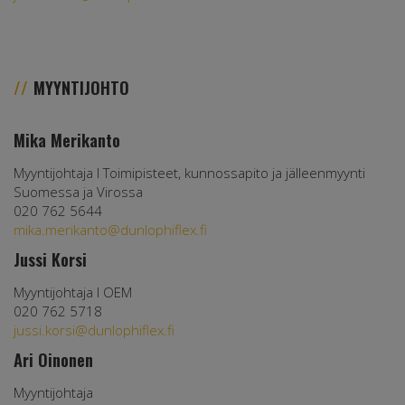
MYYNTIJOHTO
Mika Merikanto
Myyntijohtaja l Toimipisteet, kunnossapito ja jälleenmyynti
Suomessa ja Virossa
020 762 5644
mika.merikanto@dunlophiflex.fi
Jussi Korsi
Myyntijohtaja l OEM
020 762 5718
jussi.korsi@dunlophiflex.fi
Ari Oinonen
Myyntijohtaja