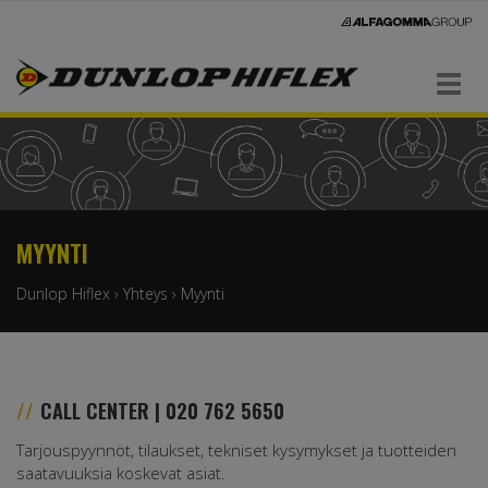
Navigaatio
MYYNTI
Dunlop Hiflex
›
Yhteys
›
Myynti
CALL CENTER | 020 762 5650
Tarjouspyynnöt, tilaukset, tekniset kysymykset ja tuotteiden
saatavuuksia koskevat asiat.