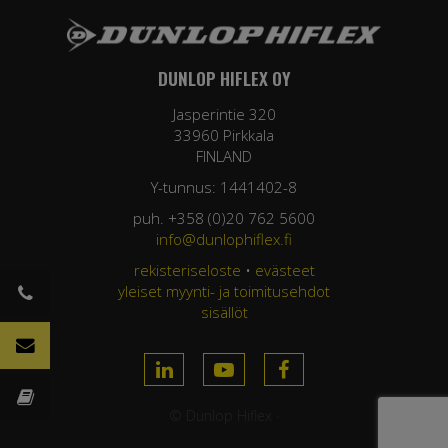
DUNLOP HIFLEX OY
Jasperintie 320
33960 Pirkkala
FINLAND
Y-tunnus: 1441402-8
puh. +358 (0)20 762 5600
info@dunlophiflex.fi
rekisteriseloste
•
evästeet
yleiset myynti- ja toimitusehdot
sisällöt
© Dunlop Hiflex ·