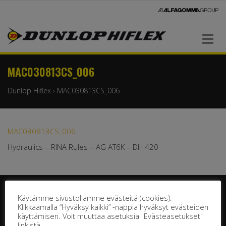
Navigaatio
MAC030813CS_006
Dunlop Hiflex
›
MAC030813CS_006
MAC030813CS_006
Hydraulics – RINA Rules – AG AT6K – DH 420
Käytämme sivustollamme evästeitä (cookies).
Klikkaamalla “Hyväksy kaikki” -nappia hyväksyt evästeiden
käyttämisen. Voit muuttaa asetuksia "Evästeasetukset"
linkistä.