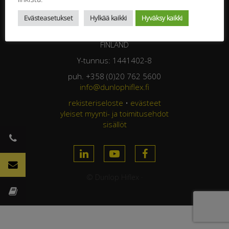
DUNLOP HIFLEX OY
Evästeasetukset
Hylkää kaikki
Hyväksy kaikki
Jasperintie 320
33960 Pirkkala
FINLAND
Y-tunnus: 1441402-8
puh. +358 (0)20 762 5600
info@dunlophiflex.fi
rekisteriseloste
•
evästeet
yleiset myynti- ja toimitusehdot
sisällöt
© Dunlop Hiflex ·