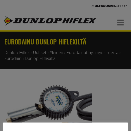
Navigaatio
EURODAINU DUNLOP HIFLEXILTÄ
Dunlop Hiflex
›
Uutiset
›
Yleinen
›
Eurodainut nyt myös meiltä
›
Eurodainu Dunlop Hiflexiltä