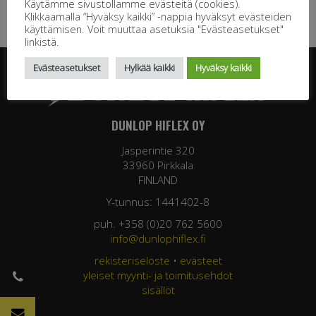
Käytämme sivustollamme evästeitä (cookies).
Klikkaamalla “Hyväksy kaikki” -nappia hyväksyt evästeiden
käyttämisen. Voit muuttaa asetuksia "Evästeasetukset"
linkistä.
Evästeasetukset
Hylkää kaikki
Hyväksy kaikki
DUNLOP HIFLEX OY
Jasperintie 320
33960 Pirkkala
FINLAND
Y-tunnus: 1441402-8
puh. +358 (0)20 762 5600
info@dunlophiflex.fi
rekisteriseloste
•
evästeet
yleiset myynti- ja toimitusehdot
sisällöt