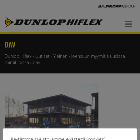
Navigaatio
DAV
Dunlop Hiflex
›
Uutiset
›
Yleinen
›
Joensuun myymälä uusissa
toimitiloissa
›
dav
Käytämme sivustollamme evästeitä (cookies).