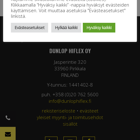
Klikkaamalla “Hyväksy kaikki” -nappia hyväksyt evästeiden
käyttämisen. Voit muuttaa asetuksia "Evästeasetukset"
linkistä.
Evästeasetukset
Hylkää kaikki
Hyväksy kaikki
DUNLOP HIFLEX OY
Jasperintie 320
33960 Pirkkala
FINLAND
Y-tunnus: 1441402-8
puh. +358 (0)20 762 5600
info@dunlophiflex.fi
rekisteriseloste
•
evästeet
yleiset myynti- ja toimitusehdot
sisällöt