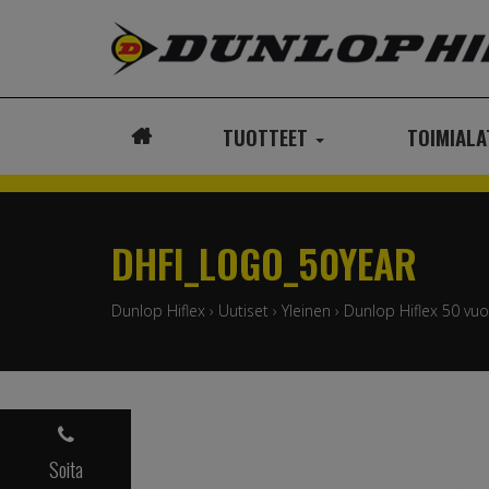
TUOTTEET
TOIMIAL
ETUSIVU
DHFI_LOGO_50YEAR
Dunlop Hiflex
›
Uutiset
›
Yleinen
›
Dunlop Hiflex 50 vuo
Soita