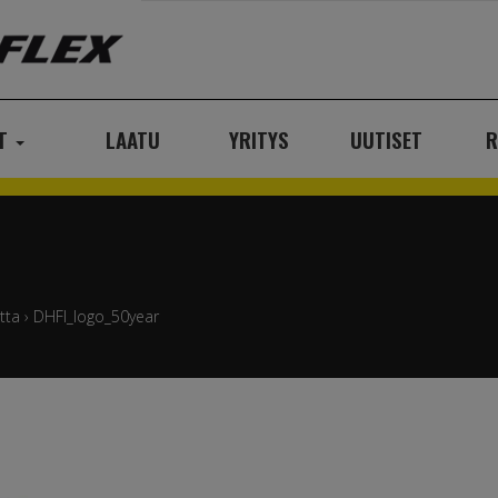
AT
LAATU
YRITYS
UUTISET
R
tta
›
DHFI_logo_50year