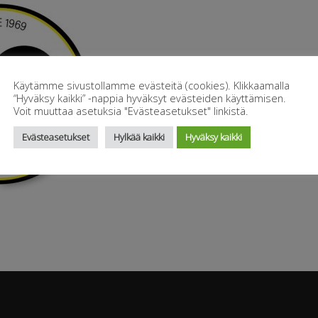
Käytämme sivustollamme evästeitä (cookies). Klikkaamalla
“Hyväksy kaikki” -nappia hyväksyt evästeiden käyttämisen.
Voit muuttaa asetuksia "Evästeasetukset" linkistä.
Evästeasetukset
Hylkää kaikki
Hyväksy kaikki