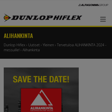
Navigaatio
ALIHANKINTA
Dunlop Hiflex
›
Uutiset
›
Yleinen
›
Tervetuloa ALIHANKINTA 2024 -
messuille!
›
Alihankinta