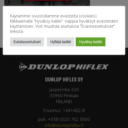
Käytämme sivustollamme evästeitä (cookies).
Klikkaamalla “Hyväksy kaikki” -nappia hyväksyt evästeiden
käyttämisen. Voit muuttaa asetuksia "Evästeasetukset"
linkistä.
Evästeasetukset
Hylkää kaikki
Hyväksy kaikki
DUNLOP HIFLEX OY
Jasperintie 320
33960 Pirkkala
FINLAND
Y-tunnus: 1441402-8
puh. +358 (0)20 762 5600
info@dunlophiflex.fi