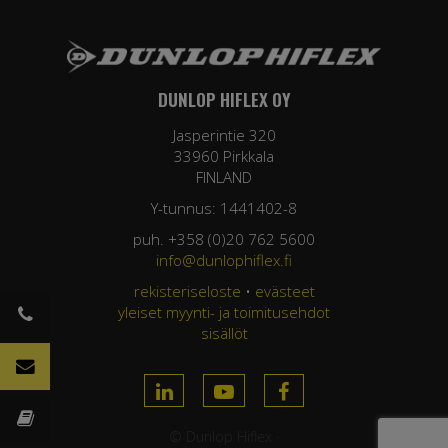
DUNLOP HIFLEX OY
Jasperintie 320
33960 Pirkkala
FINLAND
Y-tunnus: 1441402-8
puh. +358 (0)20 762 5600
info@dunlophiflex.fi
rekisteriseloste
•
evästeet
yleiset myynti- ja toimitusehdot
sisällöt
© Dunlop Hiflex ·