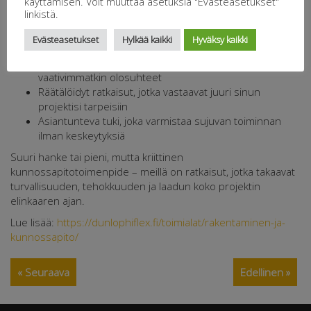
käyttämisen. Voit muuttaa asetuksia "Evästeasetukset"
huippulaadukkailla letkuillamme – eikä sattumalta. Jos
linkistä.
maailman johtavat konevalmistajat luottavat meihin, voit
Evästeasetukset
Hylkää kaikki
Hyväksy kaikki
sinäkin.
Korkealaatuiset komponentit, jotka kestävät
vaativimmatkin olosuhteet
Räätälöidyt ratkaisut, jotka vastaavat juuri sinun
projektisi tarpeisiin
Asiantunteva tuki, joka varmistaa sujuvan toiminnan
ilman keskeytyksiä
Suuri hanke tai pieni, mutta kriittinen
kunnossapitotoimenpide – meillä on ratkaisut, jotka takaavat
turvallisuuden, tehokkuuden ja laadun koko projektin
elinkaaren ajan.
Lue lisää:
https://dunlophiflex.fi/toimialat/rakentaminen-ja-
kunnossapito/
« Seuraava
Edellinen »