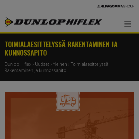
Navigaatio
TOIMIALAESITTELYSSÄ RAKENTAMINEN JA
KUNNOSSAPITO
Dunlop Hiflex
›
Uutiset
›
Yleinen
›
Toimialaesittelyssä
Rakentaminen ja kunnossapito