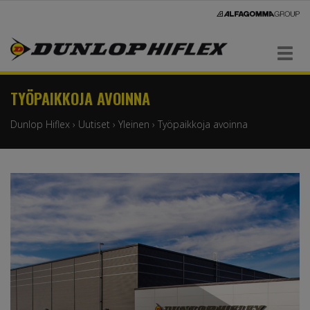
Navigaatio
TYÖPAIKKOJA AVOINNA
Dunlop Hiflex
›
Uutiset
›
Yleinen
›
Työpaikkoja avoinna