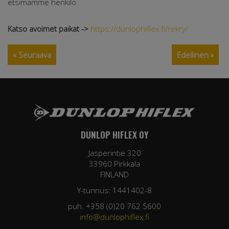
etsimämme henkilö.
Katso avoimet paikat ->
https://dunlophiflex.fi/rekry/
« Seuraava
Edellinen »
DUNLOP HIFLEX OY
Jasperintie 320
33960 Pirkkala
FINLAND
Y-tunnus: 1441402-8
puh. +358 (0)20 762 5600
info@dunlophiflex.fi