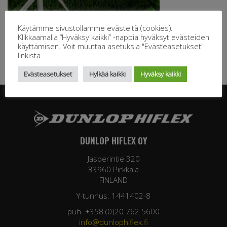
Käytämme sivustollamme evästeitä (cookies).
Klikkaamalla “Hyväksy kaikki” -nappia hyväksyt evästeiden
käyttämisen. Voit muuttaa asetuksia "Evästeasetukset"
linkistä.
Evästeasetukset
Hylkää kaikki
Hyväksy kaikki
DUNLOP HIFLEX OY
Jasperintie 320
33960 Pirkkala
FINLAND
Y-tunnus: 1441402-8
puh. +358 (0)20 762 5600
info@dunlophiflex.fi