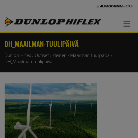
Navigaatio
DH_MAAILMAN-TUULIPÄIVÄ
Dunlop Hiflex
›
Uutiset
›
Yleinen
›
Maailman tuulipäivä
›
DH_Maailman-tuulipäivä