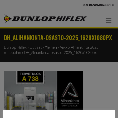
Navigaatio
DH_ALIHANKINTA-OSASTO-2025_1620X1080PX
Dunlop Hiflex
›
Uutiset
›
Yleinen
›
Viikko Alihankinta 2025 -
messuihin
›
DH_Alihankinta-osasto-2025_1620x1080px