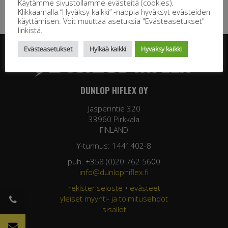
Käytämme sivustollamme evästeitä (cookies).
Klikkaamalla “Hyväksy kaikki” -nappia hyväksyt evästeiden
käyttämisen. Voit muuttaa asetuksia "Evästeasetukset"
linkistä.
Evästeasetukset
Hylkää kaikki
Hyväksy kaikki
DUNLOP HIFLEX OY
Jasperintie 320
33960 Pirkkala
FINLAND
Y-tunnus: 1441402-8
puh. +358 (0)20 762 5600
info@dunlophiflex.fi
rekisteriseloste
•
evästeet
yleiset myynti- ja toimitusehdot
sisällöt