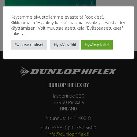
Käytämme sivustollamme evästeitä (cookies).
Klikkaamalla “Hyväksy kaikki” -nappia hyväksyt evästeiden
käyttämisen. Voit muuttaa asetuksia "Evästeasetukset"
linkistä.
Evästeasetukset
Hylkää kaikki
Hyväksy kaikki
DUNLOP HIFLEX OY
Jasperintie 320
33960 Pirkkala
FINLAND
Y-tunnus: 1441402-8
puh. +358 (0)20 762 5600
info@dunlophiflex.fi