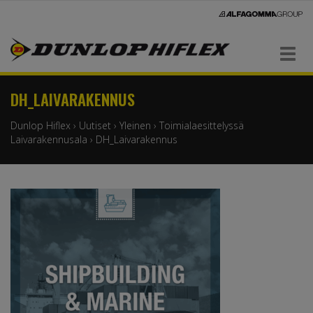
Navigaatio
DH_LAIVARAKENNUS
Dunlop Hiflex
›
Uutiset
›
Yleinen
›
Toimialaesittelyssä
Laivarakennusala
›
DH_Laivarakennus