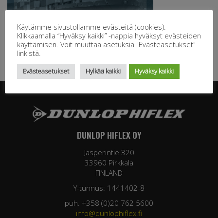
Käytämme sivustollamme evästeitä (cookies).
Klikkaamalla “Hyväksy kaikki” -nappia hyväksyt evästeiden
käyttämisen. Voit muuttaa asetuksia "Evästeasetukset"
linkistä.
Evästeasetukset
Hylkää kaikki
Hyväksy kaikki
DUNLOP HIFLEX OY
Jasperintie 320
33960 Pirkkala
FINLAND
Y-tunnus: 1441402-8
puh. +358 (0)20 762 5600
info@dunlophiflex.fi