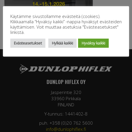
Käytämme sivustollamme evästeitä (cookies).
Klikkaamalla “Hyväksy kaikki” -nappia hyväksyt evästeiden
käyttämisen. Voit muuttaa asetuksia "Evästeasetukset"
linkistä.
Evästeasetukset
Hylkää kaikki
Hyväksy kaikki
DUNLOP HIFLEX OY
Jasperintie 320
33960 Pirkkala
FINLAND
Y-tunnus: 1441402-8
puh. +358 (0)20 762 5600
info@dunlophiflex.fi