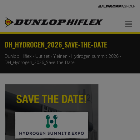
Navigaatio
DH_HYDROGEN_2026_SAVE-THE-DATE
Dunlop Hiflex
›
Uutiset
›
Yleinen
›
Hydrogen summit 2026
›
DH_Hydrogen_2026_Save-the-Date