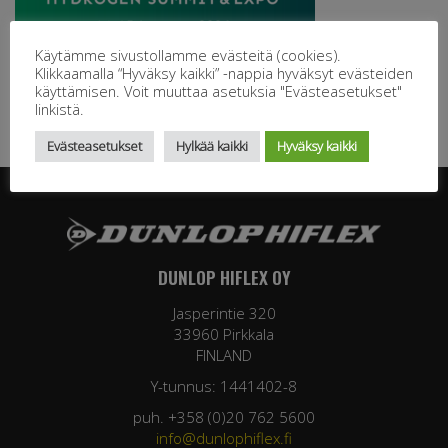
Käytämme sivustollamme evästeitä (cookies).
Klikkaamalla “Hyväksy kaikki” -nappia hyväksyt evästeiden
käyttämisen. Voit muuttaa asetuksia "Evästeasetukset"
linkistä.
Evästeasetukset
Hylkää kaikki
Hyväksy kaikki
DUNLOP HIFLEX OY
Jasperintie 320
33960 Pirkkala
FINLAND
Y-tunnus: 1441402-8
puh. +358 (0)20 762 5600
info@dunlophiflex.fi