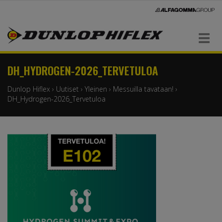
Navigaatio
DH_HYDROGEN-2026_TERVETULOA
Dunlop Hiflex
›
Uutiset
›
Yleinen
›
Messuilla tavataan!
›
DH_Hydrogen-2026_Tervetuloa