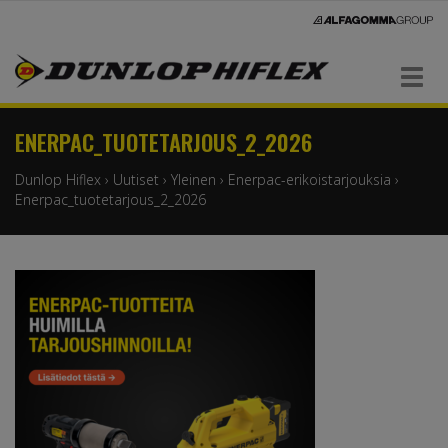
Navigaatio
ENERPAC_TUOTETARJOUS_2_2026
Dunlop Hiflex
›
Uutiset
›
Yleinen
›
Enerpac-erikoistarjouksia
›
Enerpac_tuotetarjous_2_2026