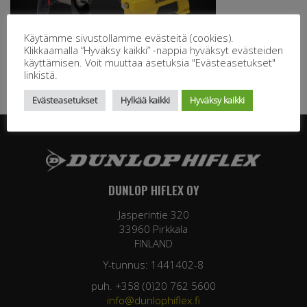
Käytämme sivustollamme evästeitä (cookies).
Klikkaamalla “Hyväksy kaikki” -nappia hyväksyt evästeiden
käyttämisen. Voit muuttaa asetuksia "Evästeasetukset"
linkistä.
Evästeasetukset
Hylkää kaikki
Hyväksy kaikki
DUNLOP HIFLEX OY
Jasperintie 320
33960 Pirkkala
FINLAND
Y-tunnus: 1441402-8
puh. +358 (0)20 762 5600
info@dunlophiflex.fi