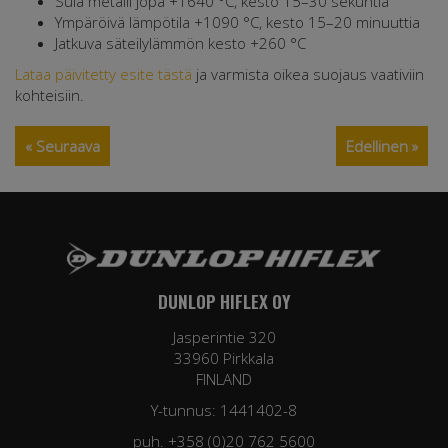
Sula metalli jopa +1640 °C, kesto 15–30 sekuntia
Ympäröivä lämpötila +1090 °C, kesto 15–20 minuuttia
Jatkuva säteilylämmön kesto +260 °C
Lataa päivitetty esite tästä
ja varmista oikea suojaus vaativiin
kohteisiin.
« Seuraava
Edellinen »
DUNLOP HIFLEX OY
Jasperintie 320
33960 Pirkkala
FINLAND
Y-tunnus: 1441402-8
puh. +358 (0)20 762 5600