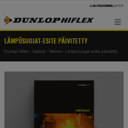
Navigaatio
LÄMPÖSUOJAT-ESITE PÄIVITETTY
Dunlop Hiflex
›
Uutiset
›
Yleinen
›
Lämpösuojat-esite päivitetty