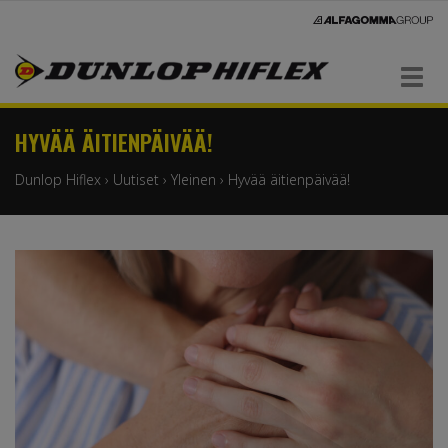
Navigaatio
HYVÄÄ ÄITIENPÄIVÄÄ!
Dunlop Hiflex
›
Uutiset
›
Yleinen
›
Hyvää äitienpäivää!