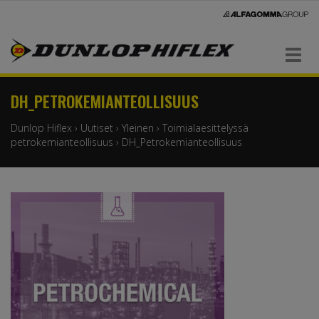
Navigaatio
DH_PETROKEMIANTEOLLISUUS
Dunlop Hiflex
›
Uutiset
›
Yleinen
›
Toimialaesittelyssä
petrokemianteollisuus
›
DH_Petrokemianteollisuus