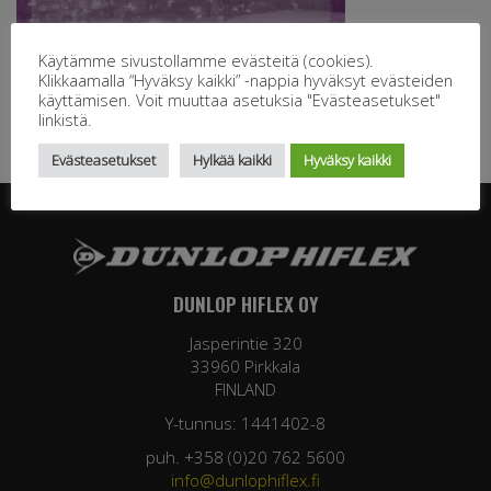
Käytämme sivustollamme evästeitä (cookies).
Klikkaamalla “Hyväksy kaikki” -nappia hyväksyt evästeiden
käyttämisen. Voit muuttaa asetuksia "Evästeasetukset"
linkistä.
Evästeasetukset
Hylkää kaikki
Hyväksy kaikki
DUNLOP HIFLEX OY
Jasperintie 320
33960 Pirkkala
FINLAND
Y-tunnus: 1441402-8
puh. +358 (0)20 762 5600
info@dunlophiflex.fi