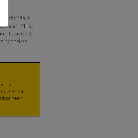
vaa tärinää ja
tta, kuten PTFE-
an sitä kierteet
tuminen tekee
 nousut
s 60°) estää
ästi paineen