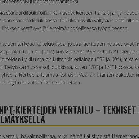
to yhteensopivuuden varmistamiseksi.
sia standarditaulukoihin:
Kun tiedät kierteen halkaisijan ja nousun,
oraan standarditaulukosta. Taulukon avulla vältytään arvailulta
 liitoksen kestävyys järjestelmän todellisessa työpaineessa.
tyisen tärkeää kokoluokissa, joissa kierteiden nousut ovat hy
iksi puolen tuuman (1/2″) koossa sekä BSP- että NPT-kiertees
rteiden kylkikulma on kuitenkin erilainen (55° ja 60°), mikä es
in. Tietyissä muissa kokoluokissa, kuten 1/8″ ja 1/4″ koossa, 
yhdellä kierteellä tuumaa kohden. Väärän liittimen pakottam
nat käyttökelvottomiksi sekunneissa.
 NPT-KIERTEIDEN VERTAILU – TEKNISET
ILMÄYKSELLÄ
vertailu havainnollistaa, miksi nämä kaksi yleistä kierrestand