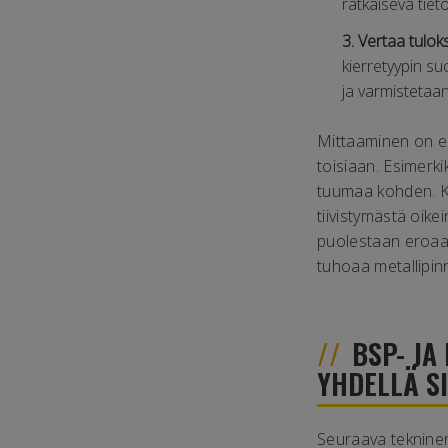
ratkaiseva tie
3. Vertaa tulok
kierretyypin su
ja varmistetaan
Mittaaminen on eri
toisiaan. Esimerk
tuumaa kohden. Kie
tiivistymästä oike
puolestaan eroaa 
tuhoaa metallipin
BSP- JA
YHDELLÄ S
Seuraava tekninen 