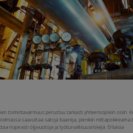
mien toimintavarmuus perustuu tarkasti yhteensopiviin osiin. 
telmässä saavuttaa satoja baareja, pienikin mittapoikkeama t
taa nopeasti öljyvuotoja ja työturvallisuusriskejä. Erilaisia