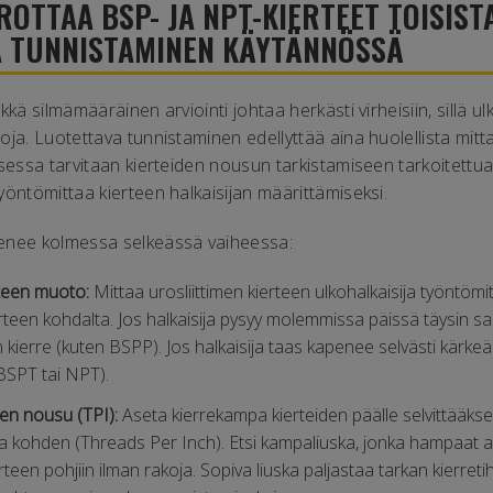
ROTTAA BSP- JA NPT-KIERTEET TOISIST
A TUNNISTAMINEN KÄYTÄNNÖSSÄ
kkä silmämääräinen arviointi johtaa herkästi virheisiin, sillä ul
ja. Luotettava tunnistaminen edellyttää aina huolellista mitta
ksessa tarvitaan kierteiden nousun tarkistamiseen tarkoitett
yöntömittaa kierteen halkaisijan määrittämiseksi.
enee kolmessa selkeässä vaiheessa:
rteen muoto:
Mittaa urosliittimen kierteen ulkohalkaisija työntöm
ierteen kohdalta. Jos halkaisija pysyy molemmissa päissä täysin 
 kierre (kuten BSPP). Jos halkaisija taas kapenee selvästi kärkeä 
BSPT tai NPT).
een nousu (TPI):
Aseta kierrekampa kierteiden päälle selvittääkse
kohden (Threads Per Inch). Etsi kampaliuska, jonka hampaat a
ierteen pohjiin ilman rakoja. Sopiva liuska paljastaa tarkan kierre