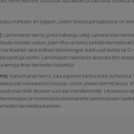
n, miten kierteet asettuvat vastakkain ja lukittuvat toisiinsa li
utuu kahteen eri tyyppiin, joiden tiivistysperiaatteissa on merk
):
Lieriömäinen kierre, jonka halkaisija säilyy samana koko kierte
ilaudu toisiaan vasten, joten liitos ei tiivisty pelkällä kierrepinnalla
tarvitaankin aina erillinen tiivisterengas, kuten usit-tiiviste tai O
ti tasopintoja vasten. Lieriömäisen rakenteen ansiosta liitin voidaa
a kertoja ilman kierteiden kulumista.
re):
Kartiomainen kierre, joka kapenee kärkeä kohti suhteessa 1
 kiilautuvat mekaanisesti toisiaan vasten yhteen kierrettäessä.
uodostaa tiiviin liitoksen suoraan metallipinnoille. Liitoksessa k
ierreteippiä tai nestemäistä tiivisteainetta varmistamaan täydellin
erteiden kiinnileikkautuminen.