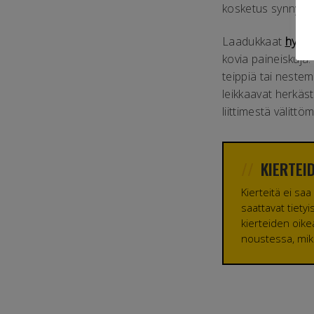
kosketus synnyttäv
hydra
Laadukkaat
kovia paineiskuja.
teippiä tai nestemä
leikkaavat herkäst
liittimestä välitt
KIERTEI
Kierteitä ei sa
saattavat tiety
kierteiden oikea
noustessa, mikä