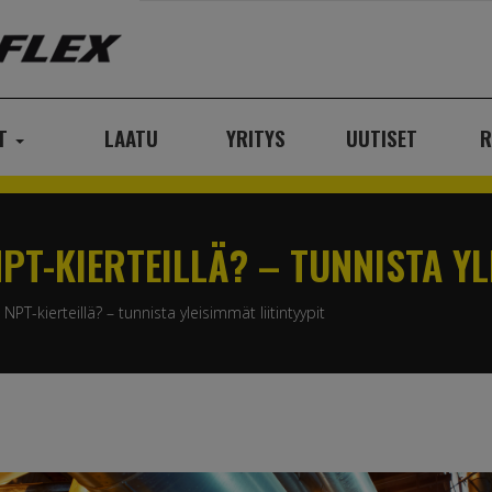
AT
LAATU
YRITYS
UUTISET
R
NPT-KIERTEILLÄ? – TUNNISTA YL
NPT-kierteillä? – tunnista yleisimmät liitintyypit