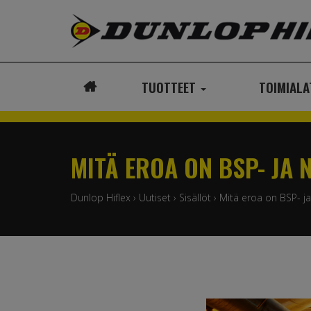
TUOTTEET
TOIMIAL
ETUSIVU
MITÄ EROA ON BSP- JA 
Dunlop Hiflex
›
Uutiset
›
Sisällöt
›
Mitä eroa on BSP- ja 