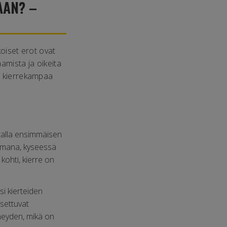
AAN? –
koiset erot ovat
amista ja oikeita
ua kierrekampaa
italla ensimmäisen
samana, kyseessä
kohti, kierre on
si kierteiden
settuvat
tiheyden, mikä on