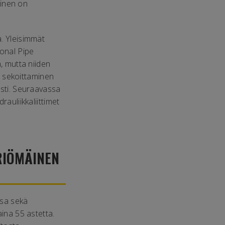
minen on
a. Yleisimmät
ional Pipe
ä, mutta niiden
en sekoittaminen
ästi. Seuraavassa
auliikkaliittimet
ERIÖMÄINEN
ssa sekä
aina 55 astetta.