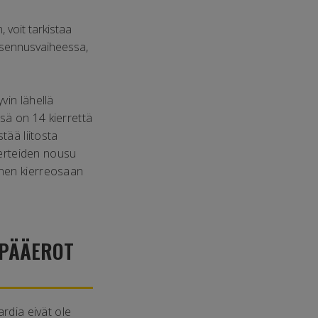
 voit tarkistaa
 asennusvaiheessa,
vin lähellä
sä on 14 kierrettä
tää liitosta
kierteiden nousu
inen kierreosaan
 PÄÄEROT
ardia eivät ole