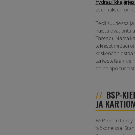
hydrauliikkajärje
asennuksen onnis
Teollisuudessa ja
näistä ovat britti
Thread). Nämä kaks
tekniset mittaerot
keskenään estää t
tarkastellaan kier
on helppo tunnista
BSP-KIE
JA KARTIO
BSP-kierteitä käy
työkoneissa. Stand