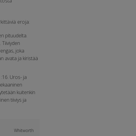
itosta
ittäviä eroja:
en pituudelta.
. Tiiviyden
-rengas, joka
n avata ja kiristää
:16. Uros- ja
 Mekaaninen
äytetään kuitenkin
en tiiviys ja
Whitworth