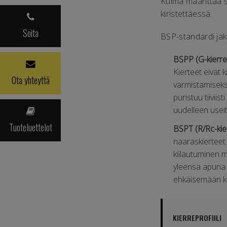
Kulma määrittää se
kiristettäessä.
Soita
BSP-standardi jaka
BSPP (G-kierre
Kierteet eivät ki
Ota yhteyttä
varmistamiseksi 
puristuu tiiviis
uudelleen useit
Tuoteluettelot
BSPT (R/Rc-kier
naaraskierteet
kiilautuminen m
yleensä apuna k
ehkäisemään ki
KIERREPROFIILI