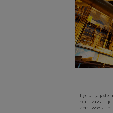
Hydraulijärjestel
nousevassa järjes
kierretyyppi aiheut