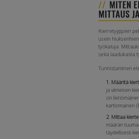
MITEN E
MITTAUS J
Kierretyyppien pel
usein hiuksenhieno
työkaluja. Mittau
sekä laadukasta t
Tunnistaminen et
1. Määritä kie
ja viimeisen k
on lieriömäinen
kartiomainen (
2. Mittaa kiert
määrän tuumaa 
täydellisesti k