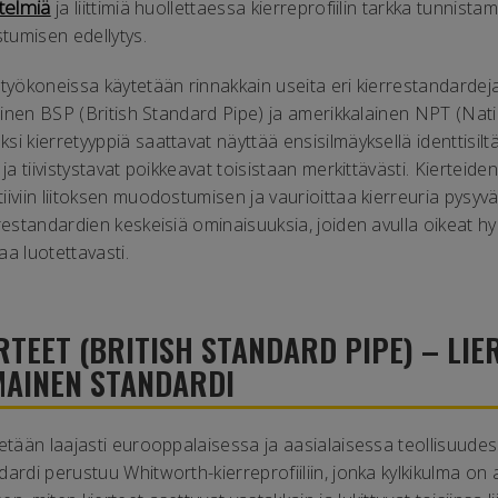
stelmiä
ja liittimiä huollettaessa kierreprofiilin tarkka tunnista
tumisen edellytys.
 työkoneissa käytetään rinnakkain useita eri kierrestandardej
läinen BSP (British Standard Pipe) ja amerikkalainen NPT (Nat
i kierretyyppiä saattavat näyttää ensisilmäyksellä identtisilt
 ja tiivistystavat poikkeavat toisistaan merkittävästi. Kierteid
iiviin liitoksen muodostumisen ja vaurioittaa kierreuria pysyv
restandardien keskeisiä ominaisuuksia, joiden avulla oikeat hydr
a luotettavasti.
RTEET (BRITISH STANDARD PIPE) – LI
MAINEN STANDARDI
tetään laajasti eurooppalaisessa ja aasialaisessa teollisuude
ardi perustuu Whitworth-kierreprofiiliin, jonka kylkikulma on 