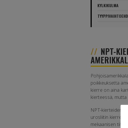
KYLKIKULMA
TYYPPIVAIHTOEH
NPT-KIE
AMERIKKAL
Pohjoisamerikkala
poikkeuksetta ame
kierre on aina ka
kierteessä, mutta 
NPT-kierteiden kyl
urosliitin kierret
mekaanisen tiivi