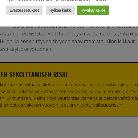
ät kierteiden pintojen välille erittäin suuren kitkan.
Evästeasetukset
Hylkää kaikki
Hyväksy kaikki
uliikkakomponentit
varmistavat, että järjestelmä kestää jatku
 NPT-liitoksissa käytetään aina kierteen voitelu- ja tiivisteaine
istä kierretiivistettä. Voitelu on täysin välttämätöntä, sillä ilm
i kiinni jo ennen täyden tiiviyden saavuttamista. Kiinnileikkau
ömästi käyttökelvottoman.
DEN SEKOITTAMISEN RISKI
a koskaan asentaa keskenään ristiin. Vaikka kierteiden halkaisijat ja
issä kokoluokissa vaikuttaa yhteensopivilta, kylkikulmien ero (55° v
n lukittumisen. Väärä liitos vaurioittaa kierteitä ja pettää välittöm
 aiheuttaa vakavan vuodon ja suuren työturvallisuusriskin.