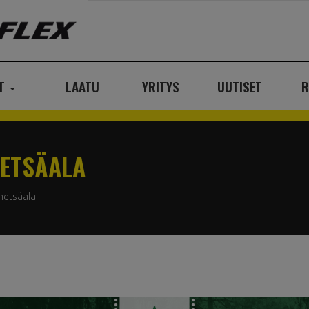
AT
LAATU
YRITYS
UUTISET
R
METSÄALA
metsäala