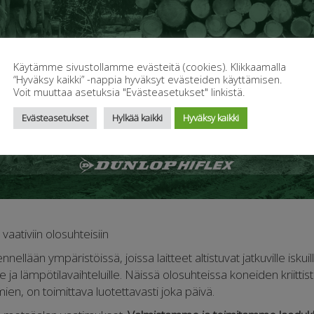
Käytämme sivustollamme evästeitä (cookies). Klikkaamalla
“Hyväksy kaikki” -nappia hyväksyt evästeiden käyttämisen.
Voit muuttaa asetuksia "Evästeasetukset" linkistä.
Evästeasetukset
Hylkää kaikki
Hyväksy kaikki
vaativiin olosuhteisiin
ellään ympäristöissä, joissa laitteet altistuvat jatkuville iskuil
le ja lämpötilavaihteluille. Näissä olosuhteissa koneiden kriittis
timien, on toimittava luotettavasti joka päivä.