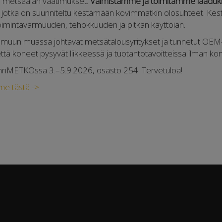
e metsäalan vaatimukset.
Valmistamme ja toimitamme laadukk
, jotka on suunniteltu kestämään kovimmatkin olosuhteet. Kest
oimintavarmuuden, tehokkuuden ja pitkän käyttöiän.
muun muassa johtavat metsätalousyritykset ja tunnetut OEM-
ttä koneet pysyvät liikkeessä ja tuotantotavoitteissa ilman k
nnMETKOssa 3.–5.9.2026, osasto 254. Tervetuloa!
me tästä ->