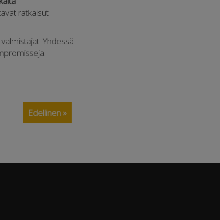
aita
ävät ratkaisut
valmistajat. Yhdessä
ompromisseja.
Edellinen »