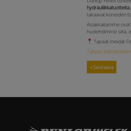
Dunlop Hiflex tunte
hydrauliikkatuotteita
takaavat koneiden t
Asiakkaitamme ovat 
huolehdimme siitä, e
Tapaat meidät Fi
Tutustu toimialoihim
« Seuraava