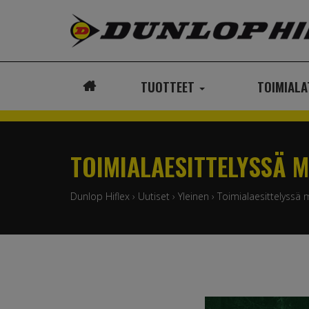
TUOTTEET
TOIMIAL
ETUSIVU
TOIMIALAESITTELYSSÄ 
Dunlop Hiflex
›
Uutiset
›
Yleinen
›
Toimialaesittelyssä 