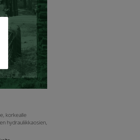
le, korkealle
ten hydrauliikkaosien,