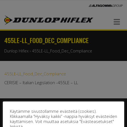
Navigaatio
455LE-LL_FOOD_DEC_COMPLIANCE
Dunlop Hiflex
›
455LE-LL_Food_Dec_Compliance
455LE-LL_Food_Dec_Compliance
CERISIE – Italian Legislation -455LE – LL
Käytämme sivustollamme evästeitä (cookies).
Klikkaamalla “Hyväksy kaikki” -nappia hyväksyt evästeiden
käyttämisen. Voit muuttaa asetuksia "Evästeasetukset"
linkistä.