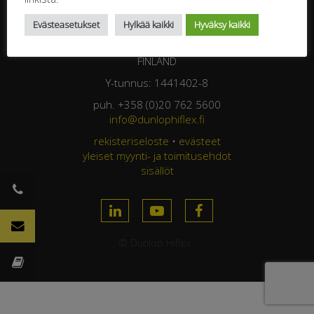
DUNLOP HIFLEX OY
Evästeasetukset
Hylkää kaikki
Hyväksy kaikki
Jasperintie 320
33960 Pirkkala
FINLAND
Y-tunnus: 1441402-8
puh. +358 (0)20 762 5600
info@dunlophiflex.fi
rekisteriseloste
•
evästeet
yleiset myynti- ja toimitusehdot
sisällöt
© Dunlop Hiflex ·