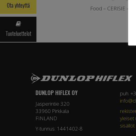
Ota yhteyttä
Food – CERISIE -Foo
Tuoteluettelot
DUNLOP HIFLEX OY
puh. +
info@du
Jasperintie 320
33960 Pirkkala
rekiste
FINLAND
yleiset
sisällöt
Y-tunnus: 1441402-8