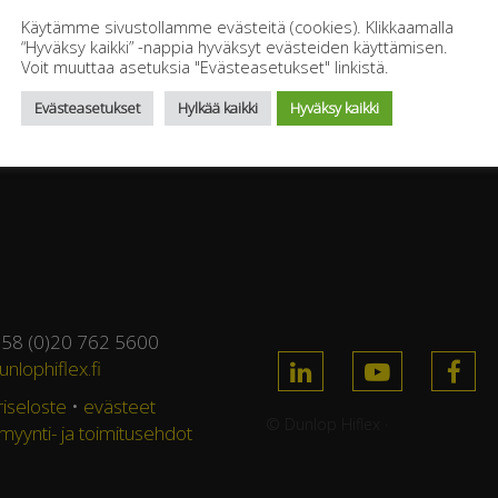
Käytämme sivustollamme evästeitä (cookies). Klikkaamalla
d and Drug Administration – 455LE – LL
“Hyväksy kaikki” -nappia hyväksyt evästeiden käyttämisen.
Voit muuttaa asetuksia "Evästeasetukset" linkistä.
Evästeasetukset
Hylkää kaikki
Hyväksy kaikki
358 (0)20 762 5600
nlophiflex.fi
riseloste
•
evästeet
© Dunlop Hiflex ·
 myynti- ja toimitusehdot