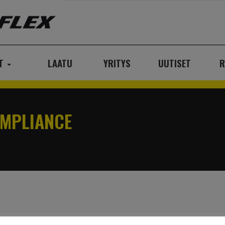
AT
LAATU
YRITYS
UUTISET
R
OMPLIANCE
c_Compliance