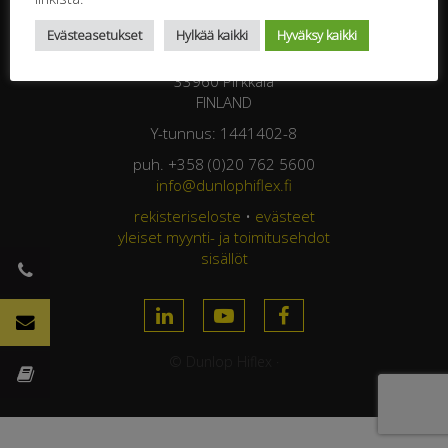
DUNLOP HIFLEX OY
Evästeasetukset
Hylkää kaikki
Hyväksy kaikki
Jasperintie 320
33960 Pirkkala
FINLAND
Y-tunnus: 1441402-8
puh. +358 (0)20 762 5600
info@dunlophiflex.fi
rekisteriseloste
•
evästeet
yleiset myynti- ja toimitusehdot
sisällöt
© Dunlop Hiflex ·