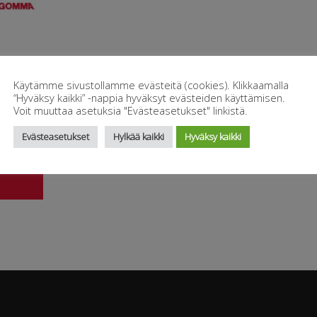
Käytämme sivustollamme evästeitä (cookies). Klikkaamalla
“Hyväksy kaikki” -nappia hyväksyt evästeiden käyttämisen.
Voit muuttaa asetuksia "Evästeasetukset" linkistä.
Evästeasetukset
Hylkää kaikki
Hyväksy kaikki