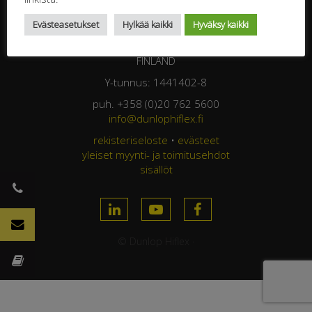
DUNLOP HIFLEX OY
Evästeasetukset
Hylkää kaikki
Hyväksy kaikki
Jasperintie 320
33960 Pirkkala
FINLAND
Y-tunnus: 1441402-8
puh. +358 (0)20 762 5600
info@dunlophiflex.fi
rekisteriseloste
•
evästeet
yleiset myynti- ja toimitusehdot
sisällöt
© Dunlop Hiflex ·