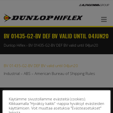
Navigaatio
BV 01435-G2-BV DEF BV VALID UNTIL 04JUN20
Dunlop Hiflex
›
BV 01435-G2-BV DEF BV valid until 04Jun20
BV 01435-G2-BV DEF BV valid until 04Jun20
Industrial – ABS – American Bureau of Shipping Rules
Käytämme sivustollamme evästeitä (cookies).
Klikkaamalla “Hyväksy kaikki” -nappia hyväksyt evästeiden
käyttämisen. Voit muuttaa asetuksia "Evästeasetukset"
linkistä.