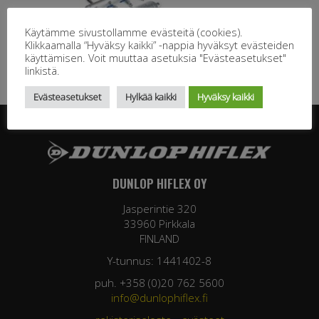
Käytämme sivustollamme evästeitä (cookies).
Klikkaamalla “Hyväksy kaikki” -nappia hyväksyt evästeiden
käyttämisen. Voit muuttaa asetuksia "Evästeasetukset"
linkistä.
Evästeasetukset
Hylkää kaikki
Hyväksy kaikki
DUNLOP HIFLEX OY
Jasperintie 320
33960 Pirkkala
FINLAND
Y-tunnus: 1441402-8
puh. +358 (0)20 762 5600
info@dunlophiflex.fi