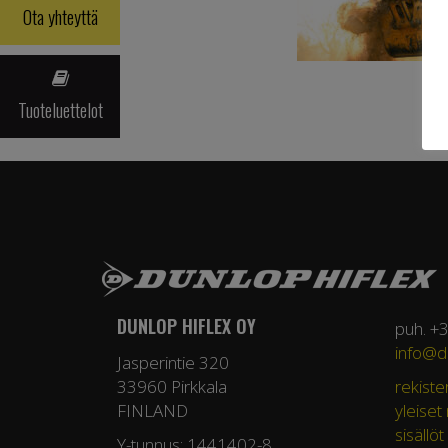
Ota yhteyttä
Tuoteluettelot
DUNLOP HIFLEX OY
puh. +
info@du
Jasperintie 320
33960 Pirkkala
rekiste
FINLAND
yleiset
sisällöt
Y-tunnus: 1441402-8