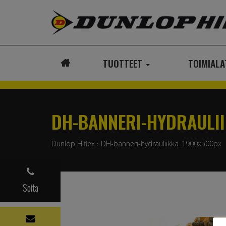
TUOTTEET
TOIMIAL
ETUSIVU
DH-BANNERI-HYDRAULI
Dunlop Hiflex
›
DH-banneri-hydrauliikka_1900x500px
Soita