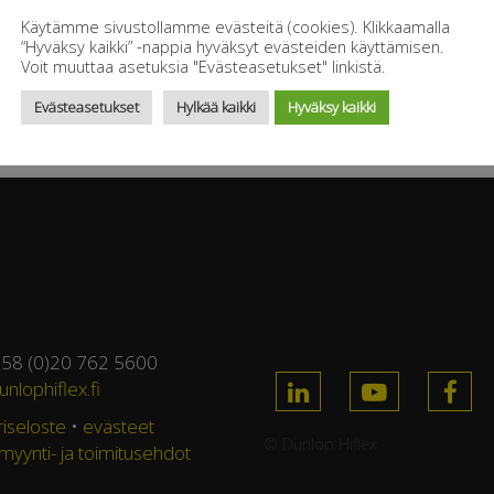
Käytämme sivustollamme evästeitä (cookies). Klikkaamalla
“Hyväksy kaikki” -nappia hyväksyt evästeiden käyttämisen.
Voit muuttaa asetuksia "Evästeasetukset" linkistä.
Evästeasetukset
Hylkää kaikki
Hyväksy kaikki
358 (0)20 762 5600
nlophiflex.fi
riseloste
•
evästeet
© Dunlop Hiflex ·
 myynti- ja toimitusehdot