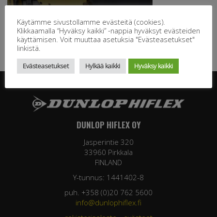
Käytämme sivustollamme evästeitä (cookies).
Klikkaamalla “Hyväksy kaikki” -nappia hyväksyt evästeiden
käyttämisen. Voit muuttaa asetuksia "Evästeasetukset"
linkistä.
Evästeasetukset
Hylkää kaikki
Hyväksy kaikki
DUNLOP HIFLEX OY
Jasperintie 320
33960 Pirkkala
FINLAND
Y-tunnus: 1441402-8
puh. +358 (0)20 762 5600
info@dunlophiflex.fi