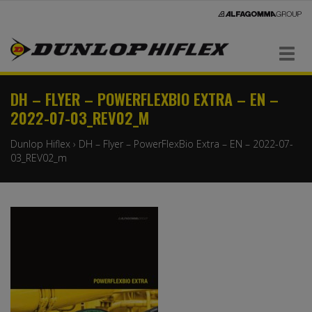
Navigaatio
DH – FLYER – POWERFLEXBIO EXTRA – EN –
2022-07-03_REV02_M
Dunlop Hiflex
›
DH – Flyer – PowerFlexBio Extra – EN – 2022-07-
03_REV02_m