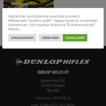
Käytämme sivustollamme evästeitä (cookies).
Klikkaamalla “Hyväksy kaikki” -nappia hyväksyt evästeiden
käyttämisen. Voit muuttaa asetuksia "Evästeasetukset"
linkistä.
Evästeasetukset
Hylkää kaikki
Hyväksy kaikki
DUNLOP HIFLEX OY
Jasperintie 320
33960 Pirkkala
FINLAND
Y-tunnus: 1441402-8
puh. +358 (0)20 762 5600