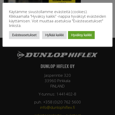
Käytämme sivustollamme evästeitä (cookies).
Klikkaamalla “Hyväksy kaikki” -nappia hyväksyt evästeiden
käyttämisen. Voit muuttaa asetuksia "Evästeasetukset"
linkistä.
Evästeasetukset
Hylkää kaikki
Hyväksy kaikki
DUNLOP HIFLEX OY
Jasperintie 320
33960 Pirkkala
FINLAND
Y-tunnus: 1441402-8
puh. +358 (0)20 762 5600
info@dunlophiflex.fi