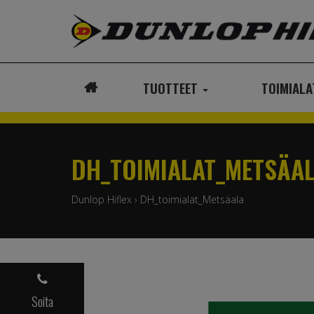
TUOTTEET
TOIMIAL
ETUSIVU
DH_TOIMIALAT_METSÄA
Dunlop Hiflex
›
DH_toimialat_Metsäala
Soita