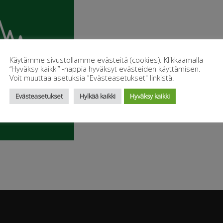
Käytämme sivustollamme evästeitä (cookies). Klikkaamalla
“Hyväksy kaikki” -nappia hyväksyt evästeiden käyttämisen.
Voit muuttaa asetuksia "Evästeasetukset" linkistä.
Evästeasetukset
Hylkää kaikki
Hyväksy kaikki