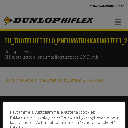
Navigaatio
DH_TUOTELUETTELO_PNEUMATIIIKKATUOTTEET_
Dunlop Hiflex
›
DH_tuoteluettelo_pneumatiiikkatuotteet_2019_web
DH_tuoteluettelo_pneumatiiikkatuotteet_2019_web
Käytämme sivustollamme evästeitä (cookies).
Klikkaamalla “Hyväksy kaikki” -nappia hyväksyt evästeiden
käyttämisen. Voit muuttaa asetuksia "Evästeasetukset"
DUNLOP HIFLEX OY
linkistä.