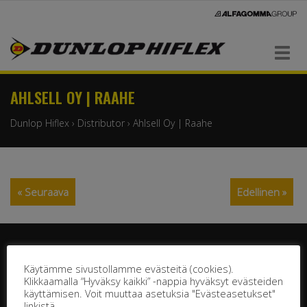
Navigaatio
AHLSELL OY | RAAHE
Dunlop Hiflex
›
Distributor
›
Ahlsell Oy | Raahe
« Seuraava
Edellinen »
Käytämme sivustollamme evästeitä (cookies).
Klikkaamalla “Hyväksy kaikki” -nappia hyväksyt evästeiden
käyttämisen. Voit muuttaa asetuksia "Evästeasetukset"
DUNLOP HIFLEX OY
linkistä.