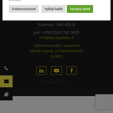
Jasperintie 320
Evästeasetukset
Hylkää kaikki
Hyväksy kaikki
33960 Pirkkala
FINLAND
Y-tunnus: 1441402-8
puh. +358 (0)20 762 5600
info@dunlophiflex.fi
rekisteriseloste
•
evästeet
yleiset myynti- ja toimitusehdot
sisällöt
© Dunlop Hiflex ·