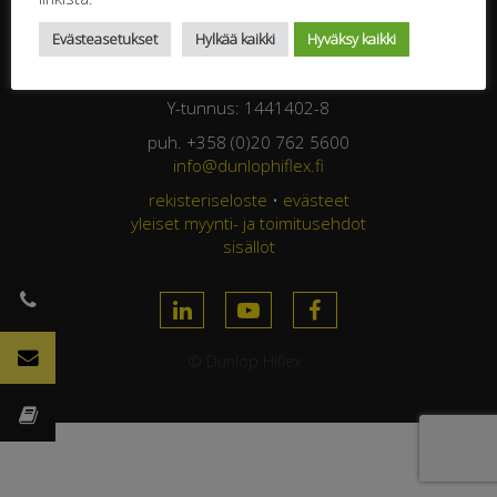
Jasperintie 320
Evästeasetukset
Hylkää kaikki
Hyväksy kaikki
33960 Pirkkala
FINLAND
Y-tunnus: 1441402-8
puh. +358 (0)20 762 5600
info@dunlophiflex.fi
rekisteriseloste
•
evästeet
yleiset myynti- ja toimitusehdot
sisällöt
© Dunlop Hiflex ·