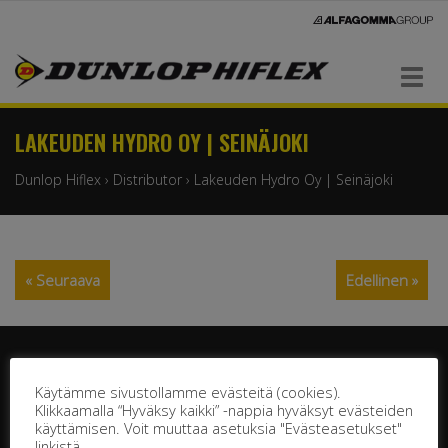
Navigaatio
LAKEUDEN HYDRO OY | SEINÄJOKI
Dunlop Hiflex
›
Distributor
›
Lakeuden Hydro Oy | Seinäjoki
« Seuraava
Edellinen »
Käytämme sivustollamme evästeitä (cookies).
Klikkaamalla “Hyväksy kaikki” -nappia hyväksyt evästeiden
käyttämisen. Voit muuttaa asetuksia "Evästeasetukset"
DUNLOP HIFLEX OY
linkistä.