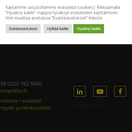
Käytämme sivustollamme evästeitä (cookies). Klikkaamalla
“Hyväksy kaikki” -nappia hyväksyt evästeiden käyttämisen.
Voit muuttaa asetuksia "Evästeasetukset" linkistä.
Evästeasetukset
Hylkää kaikki
Hyväksy kaikki
358 (0)20 762 5600
nlophiflex.fi
riseloste
•
evästeet
© Dunlop Hiflex ·
 myynti- ja toimitusehdot