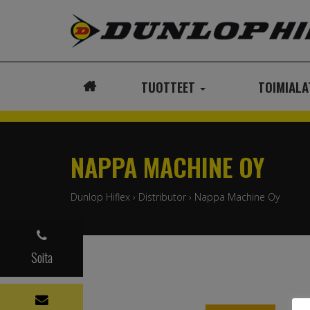
TUOTTEET
TOIMIAL
ETUSIVU
NAPPA MACHINE OY
Dunlop Hiflex
›
Distributor
›
Nappa Machine Oy
Soita