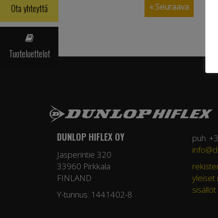
« Seuraava
Ota yhteyttä
Tuoteluettelot
DUNLOP HIFLEX OY
puh. +
info@du
Jasperintie 320
33960 Pirkkala
rekiste
FINLAND
yleiset
sisällöt
Y-tunnus: 1441402-8