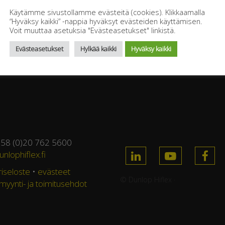
Käytämme sivustollamme evästeitä (cookies). Klikkaamalla
“Hyväksy kaikki” -nappia hyväksyt evästeiden käyttämisen.
Voit muuttaa asetuksia "Evästeasetukset" linkistä.
Evästeasetukset
Hylkää kaikki
Hyväksy kaikki
358 (0)20 762 5600
nlophiflex.fi
riseloste
•
evästeet
© Dunlop Hiflex ·
 myynti- ja toimitusehdot