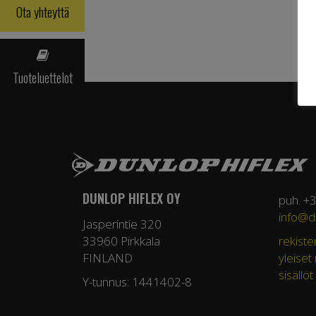
Ota yhteyttä
Tuoteluettelot
DUNLOP HIFLEX OY
puh. +
info@du
Jasperintie 320
33960 Pirkkala
rekiste
FINLAND
yleiset
sisällöt
Y-tunnus: 1441402-8