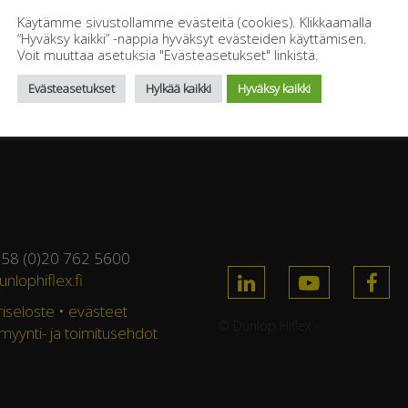
Käytämme sivustollamme evästeitä (cookies). Klikkaamalla
“Hyväksy kaikki” -nappia hyväksyt evästeiden käyttämisen.
Voit muuttaa asetuksia "Evästeasetukset" linkistä.
Evästeasetukset
Hylkää kaikki
Hyväksy kaikki
358 (0)20 762 5600
nlophiflex.fi
riseloste
•
evästeet
© Dunlop Hiflex ·
 myynti- ja toimitusehdot