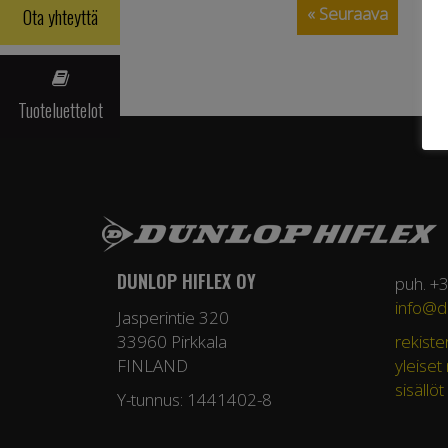
« Seuraava
Ota yhteyttä
Tuoteluettelot
DUNLOP HIFLEX OY
puh. +
info@du
Jasperintie 320
33960 Pirkkala
rekiste
FINLAND
yleiset
sisällöt
Y-tunnus: 1441402-8