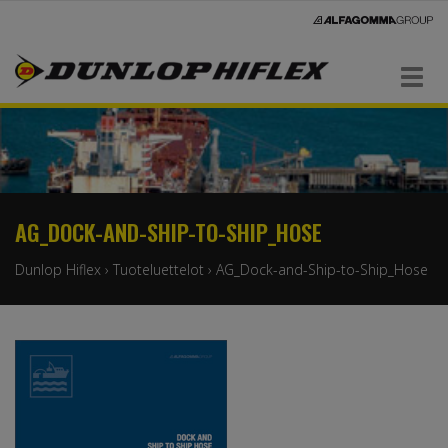
Navigaatio
AG_DOCK-AND-SHIP-TO-SHIP_HOSE
Dunlop Hiflex
›
Tuoteluettelot
›
AG_Dock-and-Ship-to-Ship_Hose