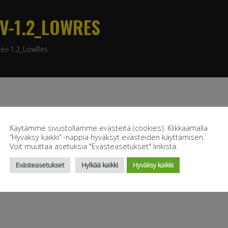
EV-1.2_LOWRES
Rev-1.2_LowRes
Käytämme sivustollamme evästeitä (cookies). Klikkaamalla
“Hyväksy kaikki” -nappia hyväksyt evästeiden käyttämisen.
Voit muuttaa asetuksia "Evästeasetukset" linkistä.
Evästeasetukset
Hylkää kaikki
Hyväksy kaikki