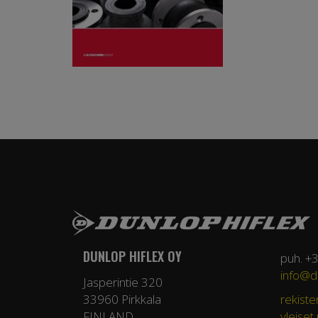
DUNLOP HIFLEX OY
puh. +
info@du
Jasperintie 320
33960 Pirkkala
rekiste
FINLAND
yleiset