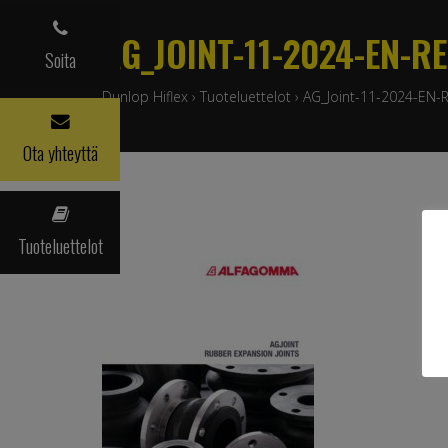
AG_JOINT-11-2024-EN-R
Soita
Dunlop Hiflex
›
Tuoteluettelot
›
AG_Joint-11-2024-EN-
Ota yhteyttä
Tuoteluettelot