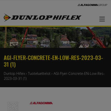
Navigaatio
AGI-FLYER-CONCRETE-EN-LOW-RES-2023-03-
31 (1)
Dunlop Hiflex
›
Tuoteluettelot
›
AGI-Flyer-Concrete-EN-Low-Res-
2023-03-31 (1)