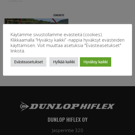
Käytämme sivustollamme evästeitä (cookies).
Klikkaamalla “Hyväksy kaikki” -nappia hyväksyt evästeiden
käyttämisen. Voit muuttaa asetuksia "Evästeasetukset"
linkistä.
Evästeasetukset
Hylkää kaikki
Hyväksy kaikki
DUNLOP HIFLEX OY
Jasperintie 320