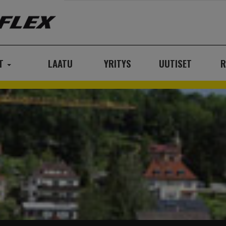
AT
LAATU
YRITYS
UUTISET
R