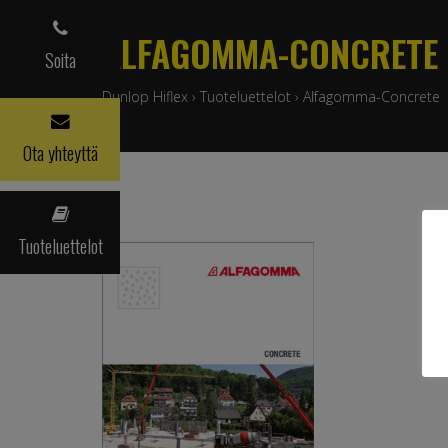
ALFAGOMMA-CONCRETE
Soita
Dunlop Hiflex
›
Tuoteluettelot
›
Alfagomma-Concrete
Ota yhteyttä
Tuoteluettelot