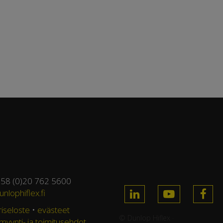
358 (0)20 762 5600
nlophiflex.fi
riseloste
•
evästeet
© Dunlop Hiflex ·
 myynti- ja toimitusehdot