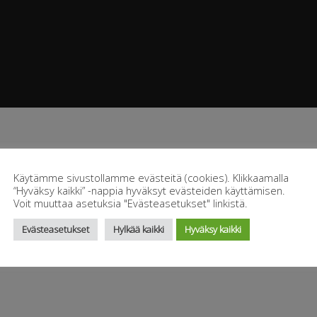
Käytämme sivustollamme evästeitä (cookies). Klikkaamalla
“Hyväksy kaikki” -nappia hyväksyt evästeiden käyttämisen.
Voit muuttaa asetuksia "Evästeasetukset" linkistä.
Evästeasetukset
Hylkää kaikki
Hyväksy kaikki