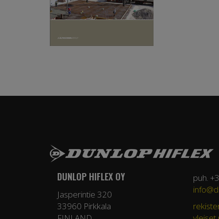
DUNLOP HIFLEX OY
puh. +
info@du
Jasperintie 320
33960 Pirkkala
rekiste
FINLAND
yleiset