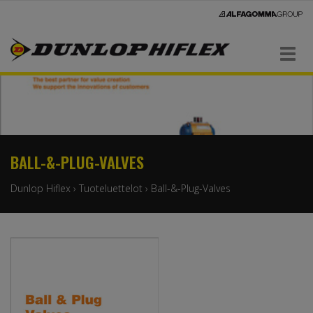
Navigaatio
BALL-&-PLUG-VALVES
Dunlop Hiflex
›
Tuoteluettelot
›
Ball-&-Plug-Valves