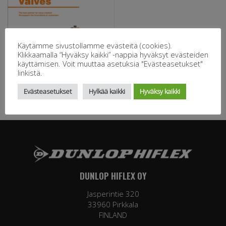
Käytämme sivustollamme evästeitä (cookies).
Klikkaamalla “Hyväksy kaikki” -nappia hyväksyt evästeiden
käyttämisen. Voit muuttaa asetuksia "Evästeasetukset"
linkistä.
Evästeasetukset
Hylkää kaikki
Hyväksy kaikki
DUNLOP HIFLEX OY
Jasperintie 320
33960 Pirkkala
FINLAND