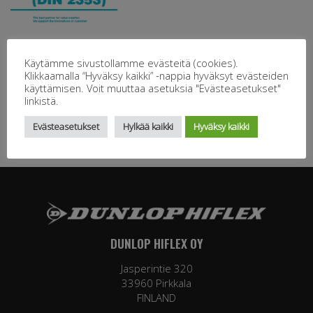
Käytämme sivustollamme evästeitä (cookies).
Klikkaamalla “Hyväksy kaikki” -nappia hyväksyt evästeiden
käyttämisen. Voit muuttaa asetuksia "Evästeasetukset"
linkistä.
Evästeasetukset
Hylkää kaikki
Hyväksy kaikki
DUNLOP HIFLEX OY
Jasperintie 320
33960 Pirkkala
FINLAND