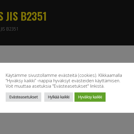
S JIS B2351
 JIS B2351
Käytämme sivustollamme evästeitä (cookies). Klikkaamalla
“Hyväksy kaikki” -nappia hyväksyt evästeiden käyttämisen.
Voit muuttaa asetuksia "Evästeasetukset" linkistä.
Evästeasetukset
Hylkää kaikki
Hyväksy kaikki