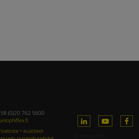
358 (0)20 762 5600
nlophiflex.fi
riseloste
•
evästeet
© Dunlop Hiflex ·
 myynti- ja toimitusehdot