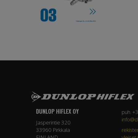
DUNLOP HIFLEX OY
puh. +
info@du
Jasperintie 320
33960 Pirkkala
rekiste
FINLAND
yleiset