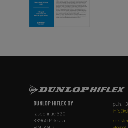
DUNLOP HIFLEX OY
puh. +
info@du
Jasperintie 320
33960 Pirkkala
rekiste
FINLAND
yleiset