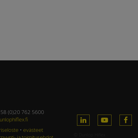
358 (0)20 762 5600
nlophiflex.fi
riseloste
•
evästeet
© Dunlop Hiflex ·
 myynti- ja toimitusehdot