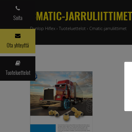
CMATIC-JARRULIITTIME
Soita
Dunlop Hiflex
›
Tuoteluettelot
›
Cmatic-jarruliittimet
Ota yhteyttä
Tuoteluettelot