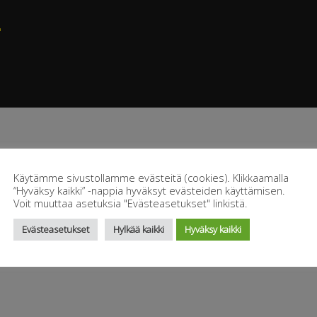
T
Käytämme sivustollamme evästeitä (cookies). Klikkaamalla
“Hyväksy kaikki” -nappia hyväksyt evästeiden käyttämisen.
Voit muuttaa asetuksia "Evästeasetukset" linkistä.
Evästeasetukset
Hylkää kaikki
Hyväksy kaikki