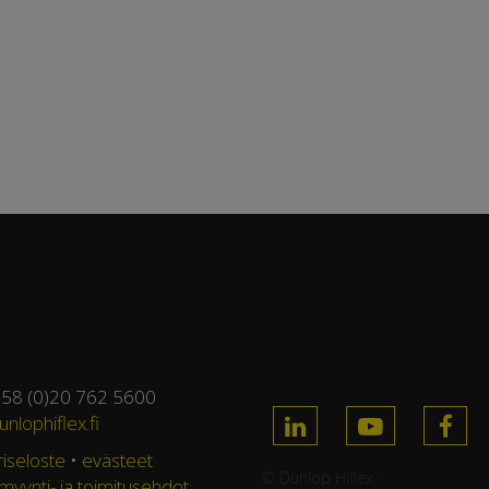
358 (0)20 762 5600
nlophiflex.fi
riseloste
•
evästeet
© Dunlop Hiflex ·
 myynti- ja toimitusehdot