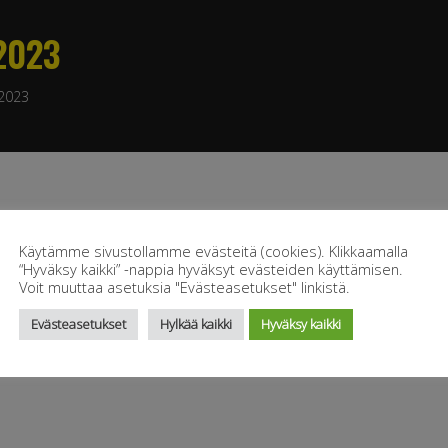
2023
2023
Käytämme sivustollamme evästeitä (cookies). Klikkaamalla
“Hyväksy kaikki” -nappia hyväksyt evästeiden käyttämisen.
Voit muuttaa asetuksia "Evästeasetukset" linkistä.
Evästeasetukset
Hylkää kaikki
Hyväksy kaikki