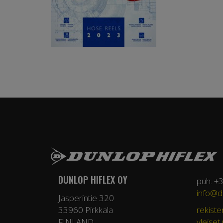
DUNLOP HIFLEX OY
puh. +
info@du
Jasperintie 320
33960 Pirkkala
rekiste
FINLAND
yleiset