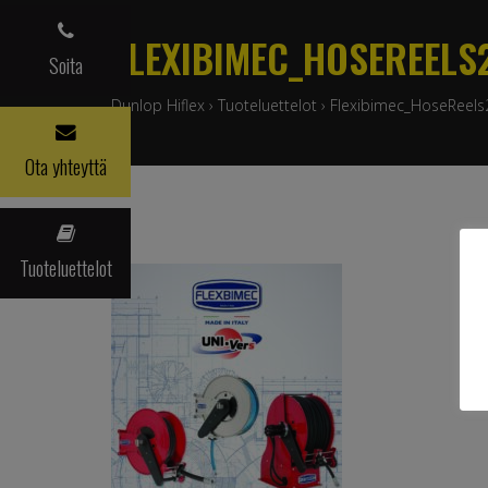
FLEXIBIMEC_HOSEREELS
Soita
Dunlop Hiflex
›
Tuoteluettelot
›
Flexibimec_HoseReels
Ota yhteyttä
Tuoteluettelot