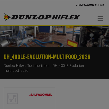
Navigaatio
DH_400LE-EVOLUTION-MULTIFOOD_2026
Dunlop Hiflex
›
Tuoteluettelot
›
DH_400LE-Evolution-
multifood_2026