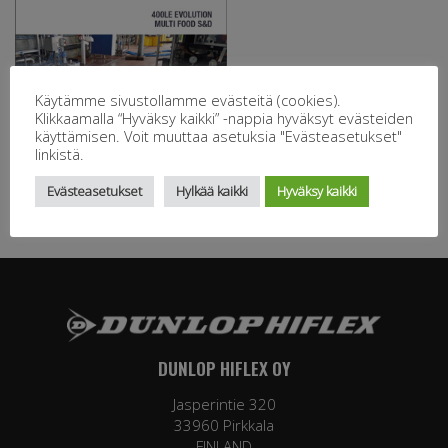
Käytämme sivustollamme evästeitä (cookies).
Klikkaamalla “Hyväksy kaikki” -nappia hyväksyt evästeiden
käyttämisen. Voit muuttaa asetuksia "Evästeasetukset"
linkistä.
Evästeasetukset
Hylkää kaikki
Hyväksy kaikki
DUNLOP HIFLEX OY
Jasperintie 320
33960 Pirkkala
FINLAND